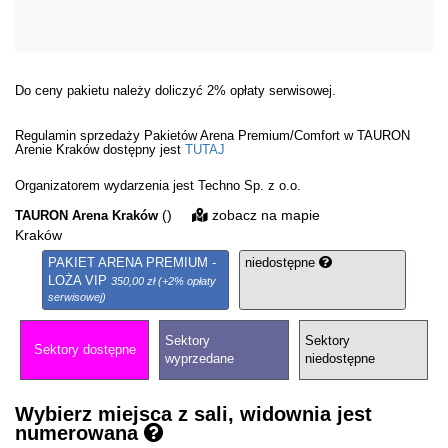
Do ceny pakietu należy doliczyć 2% opłaty serwisowej.
Regulamin sprzedaży Pakietów Arena Premium/Comfort w TAURON
Arenie Kraków dostępny jest
TUTAJ
Organizatorem wydarzenia jest Techno Sp. z o.o.
()
zobacz na mapie
TAURON Arena Kraków
Kraków
PAKIET ARENA PREMIUM -
niedostępne
LOŻA VIP
350,00 zł (+2% opłaty
serwisowej)
Sektory
Sektory
Sektory dostępne
wyprzedane
niedostępne
Wybierz miejsca z sali, widownia jest
numerowana