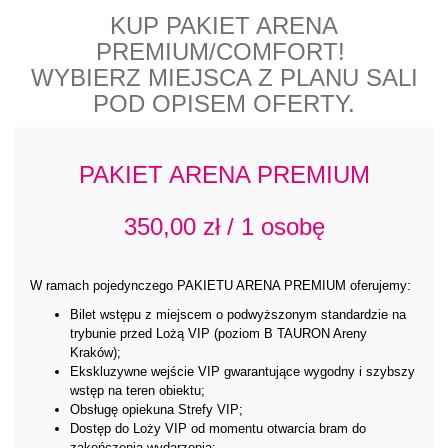
KUP PAKIET ARENA
PREMIUM/COMFORT!
WYBIERZ MIEJSCA Z PLANU SALI
POD OPISEM OFERTY.
PAKIET ARENA PREMIUM
350,00 zł / 1 osobę
W ramach pojedynczego PAKIETU ARENA PREMIUM oferujemy:
Bilet wstępu z miejscem o podwyższonym standardzie na
trybunie przed Lożą VIP (poziom B TAURON Areny
Kraków);
Ekskluzywne wejście VIP gwarantujące wygodny i szybszy
wstęp na teren obiektu;
Obsługę opiekuna Strefy VIP;
Dostęp do Loży VIP od momentu otwarcia bram do
zakończenia wydarzenia;