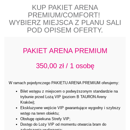
KUP PAKIET ARENA
PREMIUM/COMFORT!
WYBIERZ MIEJSCA Z PLANU SALI
POD OPISEM OFERTY.
PAKIET ARENA PREMIUM
350,00 zł / 1 osobę
W ramach pojedynczego PAKIETU ARENA PREMIUM oferujemy:
Bilet wstępu z miejscem o podwyższonym standardzie na
trybunie przed Lożą VIP (poziom B TAURON Areny
Kraków);
Ekskluzywne wejście VIP gwarantujące wygodny i szybszy
wstęp na teren obiektu;
Obsługę opiekuna Strefy VIP;
Dostęp do Loży VIP od momentu otwarcia bram do
zakończenia wydarzenia;