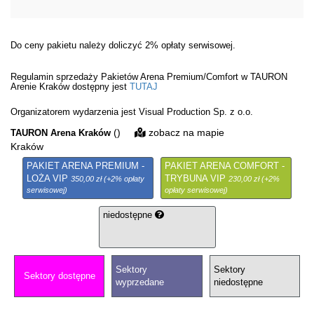
Do ceny pakietu należy doliczyć 2% opłaty serwisowej.
Regulamin sprzedaży Pakietów Arena Premium/Comfort w TAURON
Arenie Kraków dostępny jest
TUTAJ
Organizatorem wydarzenia jest Visual Production Sp. z o.o.
()
zobacz na mapie
TAURON Arena Kraków
Kraków
PAKIET ARENA PREMIUM -
PAKIET ARENA COMFORT -
LOŻA VIP
TRYBUNA VIP
350,00 zł (+2% opłaty
230,00 zł (+2%
serwisowej)
opłaty serwisowej)
niedostępne
Sektory
Sektory
Sektory dostępne
wyprzedane
niedostępne