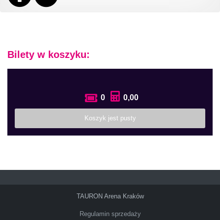
Bilety w koszyku:
0
0,00
Koszyk jest pusty
TAURON Arena Kraków
Regulamin sprzedaży