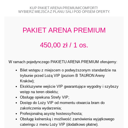
KUP PAKIET ARENA PREMIUM/COMFORT!
WYBIERZ MIEJSCA Z PLANU SALI POD OPISEM OFERTY.
PAKIET ARENA PREMIUM
450,00 zł / 1 os.
W ramach pojedynczego PAKIETU ARENA PREMIUM oferujemy:
Bilet wstępu z miejscem o podwyższonym standardzie na
trybunie przed Lożą VIP (poziom B TAURON Areny
Kraków);
Ekskluzywne wejście VIP gwarantujące wygodny i szybszy
wstęp na teren obiektu;
Obsługę opiekuna Strefy VIP;
Dostęp do Loży VIP od momentu otwarcia bram do
zakończenia wydarzenia;
Profesjonalną asystę hostessy/hosta;
Obsługę kelnerską i możliwość zamówienia wyjątkowego
cateringu z menu Loży VIP (dodatkowo płatne).