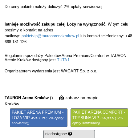
Do ceny pakietu należy doliczyć 2% opłaty serwisowej.
Istnieje możliwość zakupu całej Loży na wyłączność.
W tym celu
prosimy o kontakt na adres
mailowy:
pakietvip@tauronarenakrakow.pl
lub kontakt telefoniczny: +48
668 181 126
Regulamin sprzedaży Pakietów Arena Premium/Comfort w TAURON
Arenie Kraków dostępny jest
TUTAJ
Organizatorem wydarzenia jest WAGART Sp. z o.o.
()
zobacz na mapie
TAURON Arena Kraków
Kraków
PAKIET ARENA PREMIUM -
PAKIET ARENA COMFORT -
LOŻA VIP
TRYBUNA VIP
450,00 zł (+2% opłaty
350,00 zł (+2%
serwisowej)
opłaty serwisowej)
niedostępne