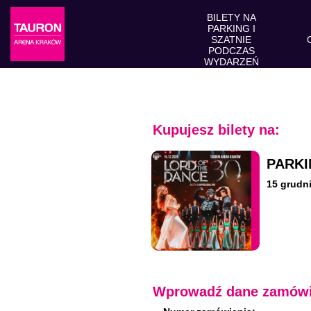
BILETY NA
PARKING I
SZATNIE
PODCZAS
WYDARZEŃ
Kupujesz bilety na:
PARKI
15 grudn
Wprowadź dane zamówi