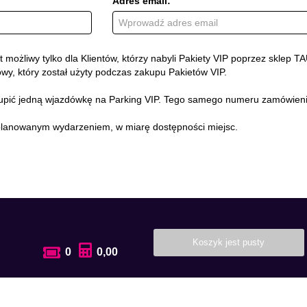
Adres email:
t możliwy tylko dla Klientów, którzy nabyli Pakiety VIP poprzez skle
y, który został użyty podczas zakupu Pakietów VIP.
ić jedną wjazdówkę na Parking VIP. Tego samego numeru zamówienia 
planowanym wydarzeniem, w miarę dostępności miejsc.
Koszyk jest pusty
0
0,00