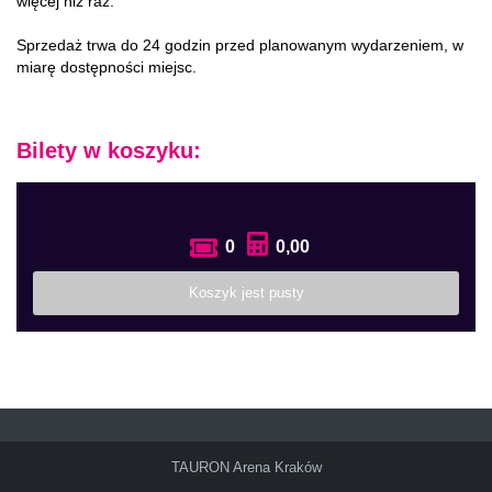
więcej niż raz.
Sprzedaż trwa do 24 godzin przed planowanym wydarzeniem, w
miarę dostępności miejsc.
Bilety w koszyku:
0
0,00
Koszyk jest pusty
TAURON Arena Kraków