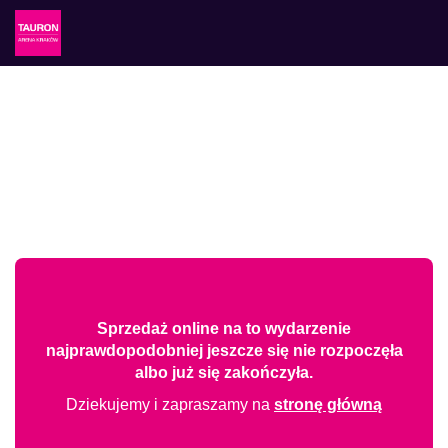
Sprzedaż online na to wydarzenie
najprawdopodobniej jeszcze się nie rozpoczęła
albo już się zakończyła.
Dziekujemy i zapraszamy na
stronę główną