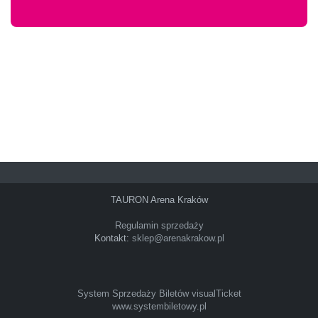
TAURON Arena Kraków
Regulamin sprzedaży
Kontakt:
sklep@arenakrakow.pl
System Sprzedaży Biletów visualTicket
www.systembiletowy.pl