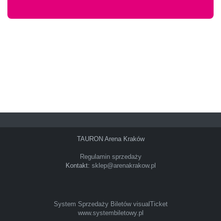
TAURON Arena Kraków
Regulamin sprzedaży
Kontakt:
sklep@arenakrakow.pl
System Sprzedaży Biletów visualTicket
www.systembiletowy.pl