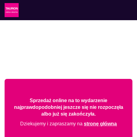
Sprzedaż online na to wydarzenie
najprawdopodobniej jeszcze się nie rozpoczęła
albo już się zakończyła.
Dziekujemy i zapraszamy na
stronę główną