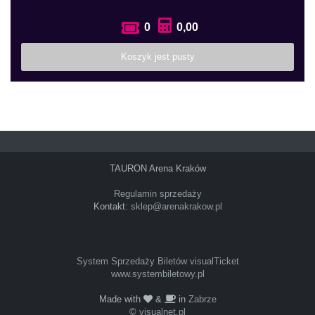
0
0,00
Koszyk jest pusty
TAURON Arena Kraków
Regulamin sprzedaży
Kontakt:
sklep@arenakrakow.pl
System Sprzedaży Biletów visualTicket
www.systembiletowy.pl
Made with
&
in
Zabrze
©
visualnet.pl