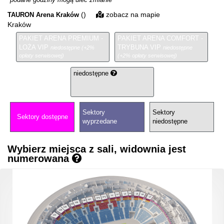
()
zobacz na mapie
TAURON Arena Kraków
Kraków
PAKIET ARENA PREMIUM -
PAKIET ARENA COMFORT -
LOŻA VIP
TRYBUNA VIP
niedostępne (+2%
niedostępne
opłaty serwisowej)
(+2% opłaty serwisowej)
niedostępne
Sektory
Sektory
Sektory dostępne
wyprzedane
niedostępne
Wybierz miejsca z sali, widownia jest
numerowana