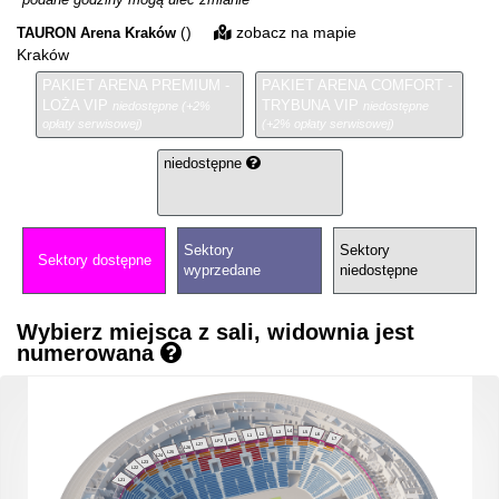
()
zobacz na mapie
TAURON Arena Kraków
Kraków
PAKIET ARENA PREMIUM -
PAKIET ARENA COMFORT -
LOŻA VIP
TRYBUNA VIP
niedostępne (+2%
niedostępne
opłaty serwisowej)
(+2% opłaty serwisowej)
niedostępne
Sektory
Sektory
Sektory dostępne
wyprzedane
niedostępne
Wybierz miejsca z sali, widownia jest
numerowana