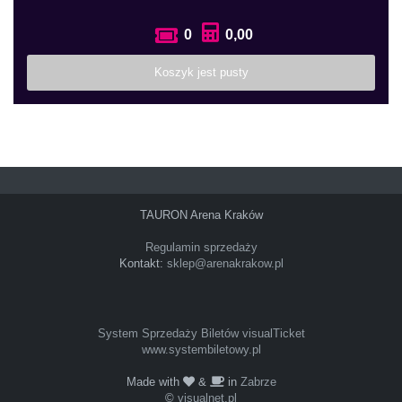
0
0,00
Koszyk jest pusty
TAURON Arena Kraków
Regulamin sprzedaży
Kontakt:
sklep@arenakrakow.pl
System Sprzedaży Biletów visualTicket
www.systembiletowy.pl
Made with
&
in
Zabrze
©
visualnet.pl