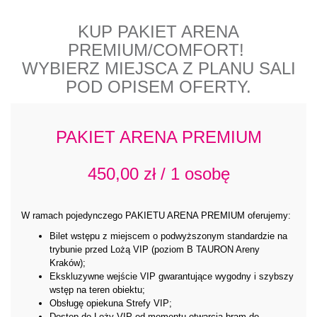
KUP PAKIET ARENA
PREMIUM/COMFORT!
WYBIERZ MIEJSCA Z PLANU SALI
POD OPISEM OFERTY.
PAKIET ARENA PREMIUM
450,00 zł / 1 osobę
W ramach pojedynczego PAKIETU ARENA PREMIUM oferujemy:
Bilet wstępu z miejscem o podwyższonym standardzie na
trybunie przed Lożą VIP (poziom B TAURON Areny
Kraków);
Ekskluzywne wejście VIP gwarantujące wygodny i szybszy
wstęp na teren obiektu;
Obsługę opiekuna Strefy VIP;
Dostęp do Loży VIP od momentu otwarcia bram do