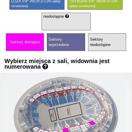
LOŻA VIP
TRYBUNA VIP
450,00 zł (+2% opłaty
300,00 zł (+2%
serwisowej)
opłaty serwisowej)
niedostępne
Sektory
Sektory
Sektory dostępne
wyprzedane
niedostępne
Wybierz miejsca z sali, widownia jest
numerowana